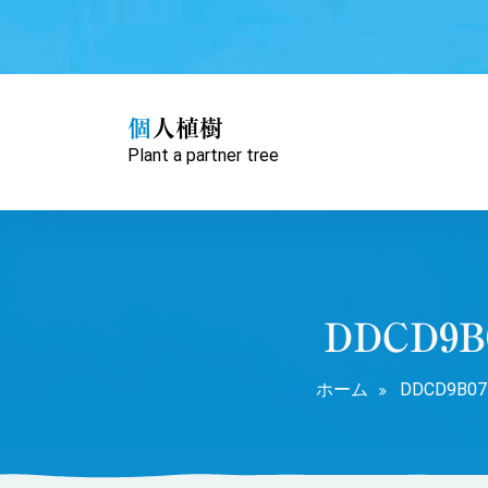
コ
ン
テ
ン
ツ
個人植樹
へ
Plant a partner tree
ス
キ
ッ
プ
DDCD9B0
ホーム
DDCD9B07