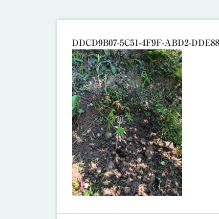
DDCD9B07-5C51-4F9F-ABD2-DDE8