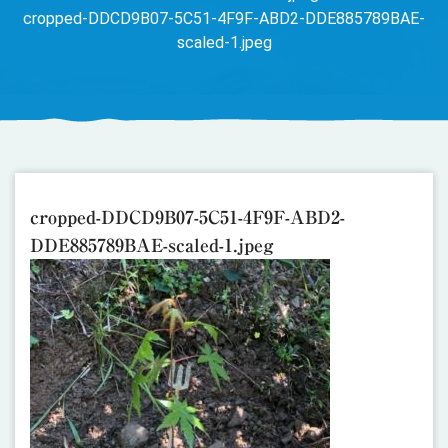
cropped-DDCD9B07-5C51-4F9F-ABD2-DDE885789BAE-
scaled-1.jpeg
cropped-DDCD9B07-5C51-4F9F-ABD2-
DDE885789BAE-scaled-1.jpeg