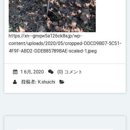
https://xn--gmqw5a126ck8a.jp/wp-
content/uploads/2020/05/cropped-DDCD9B07-5C51-
4F9F-ABD2-DDE885789BAE-scaled-1.jpeg
1 6月, 2020
(0) コメント
K.shuichi
投稿者: