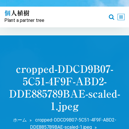
コ
ン
個人植樹
テ
Plant a partner tree
ン
ツ
へ
ス
キ
ッ
プ
cropped-DDCD9B07-
5C51-4F9F-ABD2-
DDE885789BAE-scaled-
1.jpeg
ホーム
cropped-DDCD9B07-5C51-4F9F-ABD2-
DDE885789BAE-scaled-1.jpeg