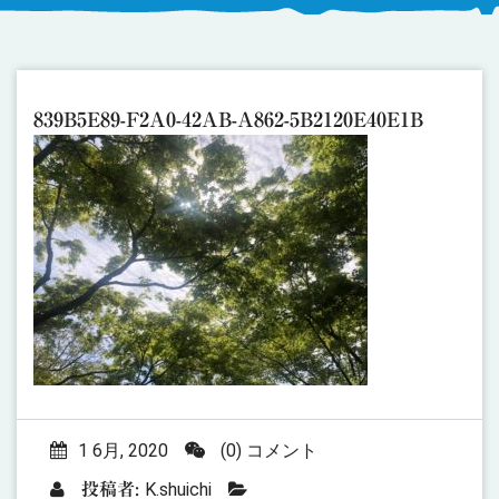
839B5E89-F2A0-42AB-A862-5B2120E40E1B
1 6月, 2020
(0) コメント
K.shuichi
投稿者: