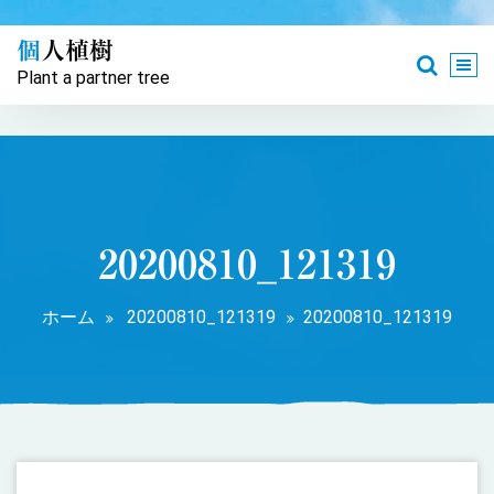
コ
ン
個人植樹
テ
Plant a partner tree
ン
ツ
へ
ス
キ
ッ
プ
20200810_121319
ホーム
20200810_121319
20200810_121319