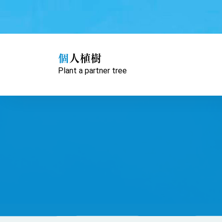
コ
ン
テ
ン
ツ
個人植樹
へ
Plant a partner tree
ス
キ
ッ
プ