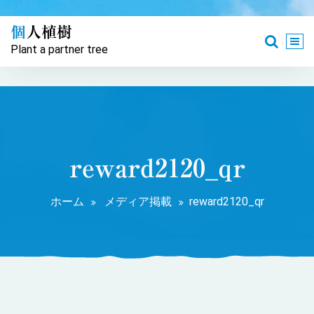
コ
ン
個人植樹
テ
Plant a partner tree
ン
ツ
へ
ス
キ
ッ
プ
reward2120_qr
ホーム
メディア掲載
reward2120_qr